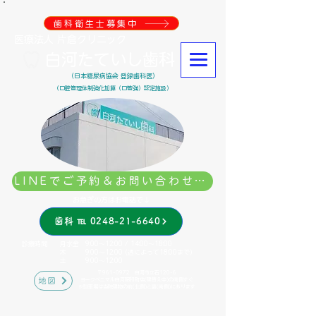
歯科衛生士募集中
医療法人 片倉クリニック
白河たていし歯科
（日本糖尿病協会 登録歯科医）
（口腔管理体制強化加算（口管強）認定施設）
LINEでご予約＆お問い合わせはこちら
お急ぎの方はお電話で↓
歯科 ℡ 0248-21-6640
診療時間 月水金 9:00～12:00 / 14:00～18:00
木 9:00～12:00 (週によって18:00まで)
土 9:00～12:00 ​
〒961-0972 白河市立石120-6
地図
​ヨークベニマル白河昭和町店(建替え中)の南側すぐ
※駐車場は当院建物の前(北側)と裏(南側)にあります