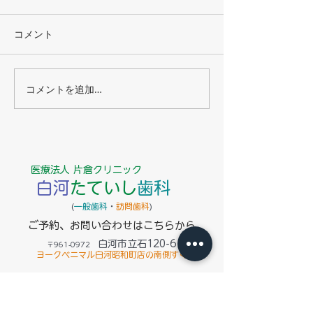
コメント
コメントを追加…
簡易的に歯周病菌の観察
新しい型どり法
ができます－mil-kin（見る
した －口腔内
菌：ミルキン）導入しま
導入－
した－
医療法人 片倉クリニック
白河
たていし
歯科
​(
一般歯科
・
訪問歯科
)
ご予約、お問い合わせはこちらから
白河市立石120-6
〒961-0972
ヨークベニマル白河昭和町店の南側すぐ