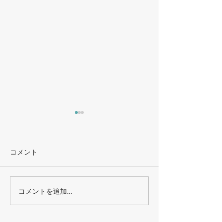
コメント
コメントを追加…
簡易的に歯周病菌の観察
新しい型どり法
ができます－mil-kin（見る
した －口腔内
菌：ミルキン）導入しま
導入－