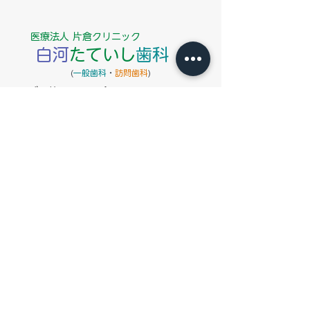
した－
医療法人 片倉クリニック
白河
たていし
歯科
​(
一般歯科
・
訪問歯科
)
ご予約、お問い合わせはこちらから
白河市立石120-6
〒961-0972
ヨークベニマル白河昭和町店の南側すぐ