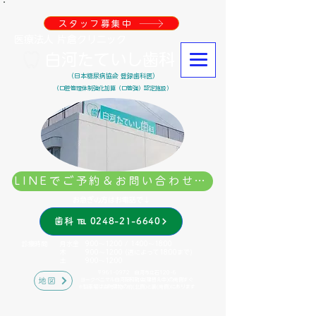
スタッフ募集中
医療法人 片倉クリニック
白河たていし歯科
（日本糖尿病協会 登録歯科医）
（口腔管理体制強化加算（口管強）認定施設）
LINEでご予約＆お問い合わせはこちら
お急ぎの方はお電話で↓
歯科 ℡ 0248-21-6640
診療時間 月水金 9:00～12:00 / 14:00～18:00
木 9:00～12:00 (週によって18:00まで)
土 9:00～12:00 ​
〒961-0972 白河市立石120-6
地図
​ヨークベニマル白河昭和町店(建替え中)の南側すぐ
※駐車場は当院建物の前(北側)と裏(南側)にあります