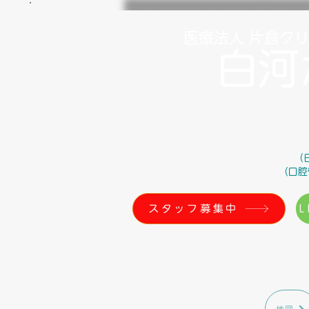
医療法人 片倉ク
白河
（
（口腔
スタッフ募集中