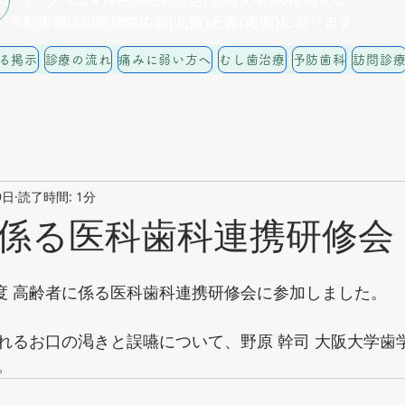
​ヨークベニマル白河昭和町店(建替え中)の南側すぐ
※駐車場は当院建物の前(北側)と裏(南側)にあります
る掲示
診療の流れ
痛みに弱い方へ
むし歯治療
予防歯科
訪問診
9日
読了時間: 1分
係る医科歯科連携研修会
和4年度 高齢者に係る医科歯科連携研修会に参加しました。
れるお口の渇きと誤嚥について、野原 幹司 大阪大学歯
。