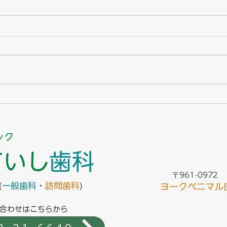
簡易的に歯周病菌の観察がで
新し
きます－mil-kin（見る菌：ミ
－口
ルキン）導入しました－
ック
ていし
歯科
〒961-0972
(
一般歯科
・
訪問歯科
)
ヨークベニマル
合わせはこちらから