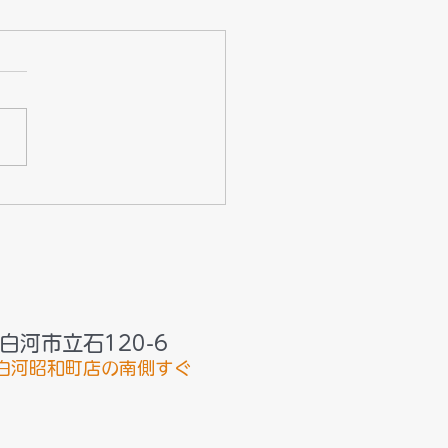
い型どり法はじめました
腔内スキャナー導入－
白河市立石120-6
白河昭和町店の南側すぐ