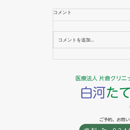
コメント
コメントを追加…
口腔機能低下症とは？〜早期
発見と対策で健康寿命をのば
そう〜
医療法人 片倉クリニ
白河
た
​
ご予約、お問い