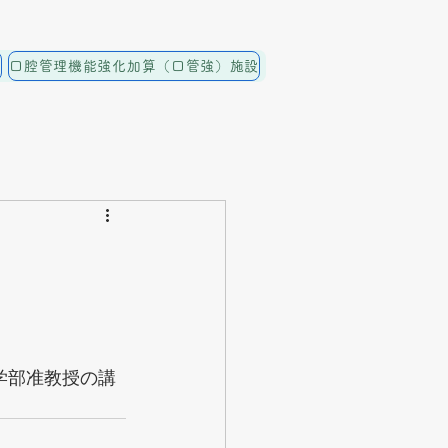
療
口腔管理機能強化加算（口管強）施設
料金案内
LINE予約
交通
学部准教授の講