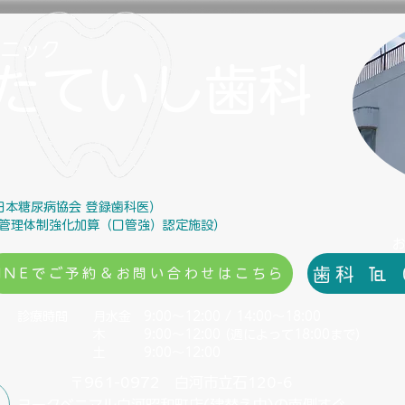
リニック
たていし歯科
日本糖尿病協会 登録歯科医）
管理体制強化加算（口管強）認定施設）
歯科 ℡ 
LINEでご予約＆お問い合わせはこちら
診療時間 月水金 9:00～12:00 / 14:00～18:00
木 9:00～12:00 (週によって18:00まで)
土 9:00～12:00 ​
〒961-0972 白河市立石120-6